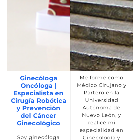
Ginecóloga
Me formé como
Oncóloga |
Médico Cirujano y
Especialista en
Partero en la
Cirugía Robótica
Universidad
y Prevención
Autónoma de
del Cáncer
Nuevo León, y
Ginecológico
realicé mi
especialidad en
Soy ginecóloga
Ginecología y